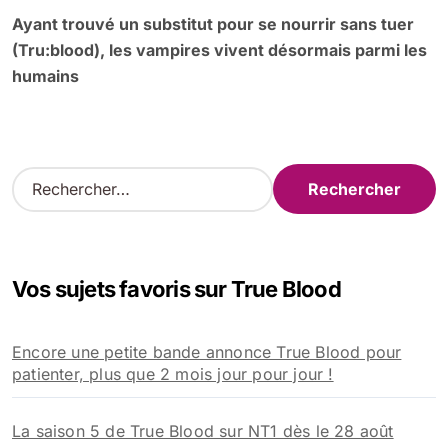
Ayant trouvé un substitut pour se nourrir sans tuer
(Tru:blood), les vampires vivent désormais parmi les
humains
R
e
c
h
e
Vos sujets favoris sur True Blood
r
c
h
Encore une petite bande annonce True Blood pour
e
patienter, plus que 2 mois jour pour jour !
r
:
La saison 5 de True Blood sur NT1 dès le 28 août