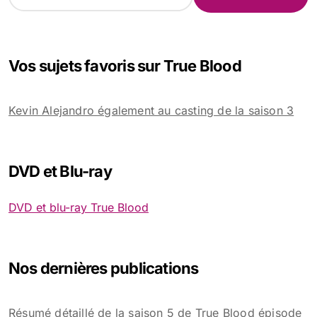
e
c
h
e
Vos sujets favoris sur True Blood
r
c
h
Kevin Alejandro également au casting de la saison 3
e
r
:
DVD et Blu-ray
DVD et blu-ray True Blood
Nos dernières publications
Résumé détaillé de la saison 5 de True Blood épisode