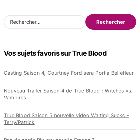
R
e
c
h
e
Vos sujets favoris sur True Blood
r
c
h
Casting Saison 4, Courtney Ford sera Portia Bellefleur
e
r
Nouveau Trailer Saison 4 de True Blood : Witches vs.
:
Vampires
True Blood Saison 5 nouvelle vidéo Waiting Sucks –
Terry/Patrick