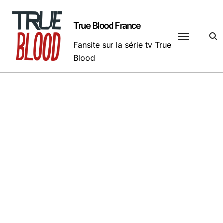
Passer
au
True Blood France
contenu
Fansite sur la série tv True
Blood