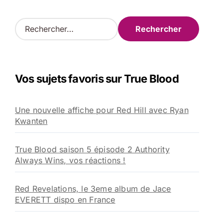
R
e
c
h
e
Vos sujets favoris sur True Blood
r
c
h
Une nouvelle affiche pour Red Hill avec Ryan
e
Kwanten
r
:
True Blood saison 5 épisode 2 Authority
Always Wins, vos réactions !
Red Revelations, le 3eme album de Jace
EVERETT dispo en France