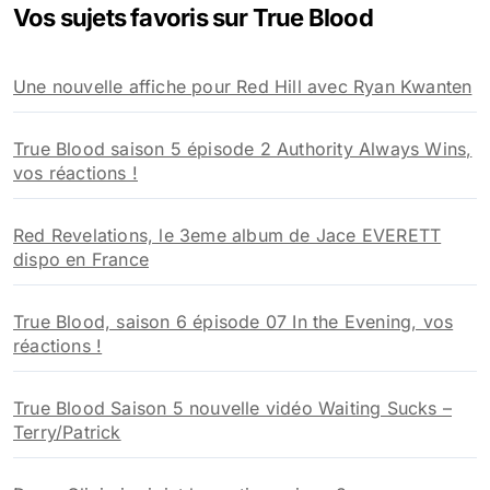
Vos sujets favoris sur True Blood
r
c
h
Une nouvelle affiche pour Red Hill avec Ryan Kwanten
e
r
True Blood saison 5 épisode 2 Authority Always Wins,
:
vos réactions !
Red Revelations, le 3eme album de Jace EVERETT
dispo en France
True Blood, saison 6 épisode 07 In the Evening, vos
réactions !
True Blood Saison 5 nouvelle vidéo Waiting Sucks –
Terry/Patrick