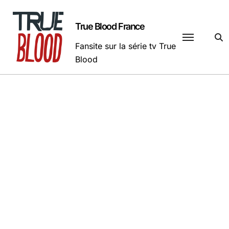
Passer
au
True Blood France
contenu
Fansite sur la série tv True
Blood