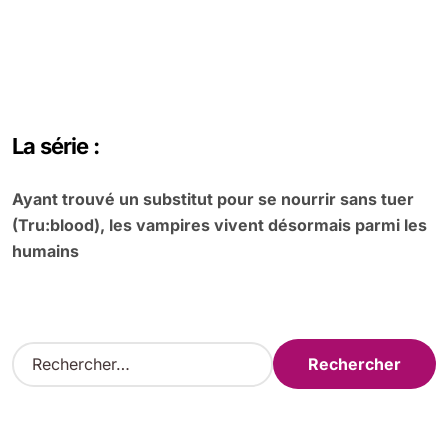
La série :
Ayant trouvé un substitut pour se nourrir sans tuer
(Tru:blood), les vampires vivent désormais parmi les
humains
R
e
c
h
e