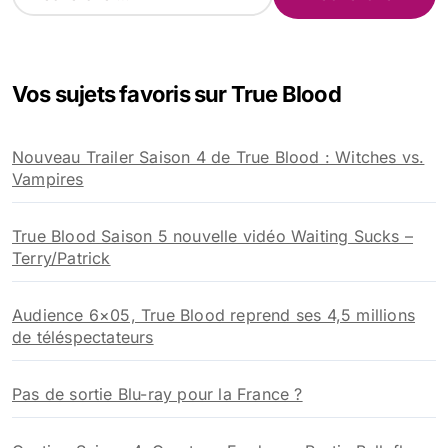
e
c
h
e
Vos sujets favoris sur True Blood
r
c
h
Nouveau Trailer Saison 4 de True Blood : Witches vs.
e
Vampires
r
:
True Blood Saison 5 nouvelle vidéo Waiting Sucks –
Terry/Patrick
Audience 6×05, True Blood reprend ses 4,5 millions
de téléspectateurs
Pas de sortie Blu-ray pour la France ?