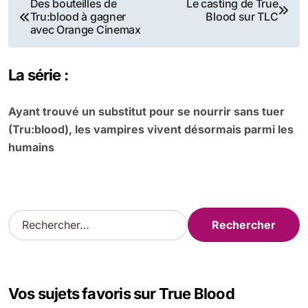
Navigation
Des bouteilles de
Le casting de True
Tru:blood à gagner
Blood sur TLC
de
avec Orange Cinemax
l’article
La série :
Ayant trouvé un substitut pour se nourrir sans tuer
(Tru:blood), les vampires vivent désormais parmi les
humains
R
e
c
h
e
Vos sujets favoris sur True Blood
r
c