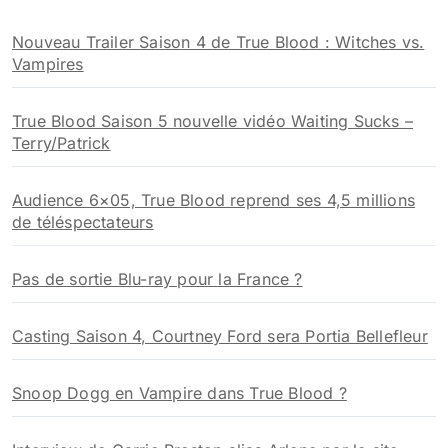
h
Nouveau Trailer Saison 4 de True Blood : Witches vs.
e
Vampires
r
:
True Blood Saison 5 nouvelle vidéo Waiting Sucks –
Terry/Patrick
Audience 6×05, True Blood reprend ses 4,5 millions
de téléspectateurs
Pas de sortie Blu-ray pour la France ?
Casting Saison 4, Courtney Ford sera Portia Bellefleur
Snoop Dogg en Vampire dans True Blood ?