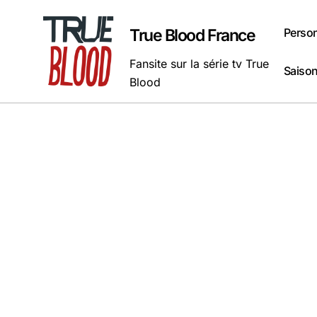
Passer
au
Perso
True Blood France
contenu
Fansite sur la série tv True
Saison
Blood