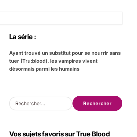
La série :
Ayant trouvé un substitut pour se nourrir sans
tuer (Tru:blood), les vampires vivent
désormais parmi les humains
R
e
c
h
e
Vos sujets favoris sur True Blood
r