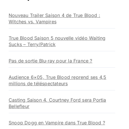
c
h
Nouveau Trailer Saison 4 de True Blood :
e
Witches vs. Vampires
r
:
True Blood Saison 5 nouvelle vidéo Waiting
Sucks – Terry/Patrick
Pas de sortie Blu-ray pour la France ?
Audience 6×05, True Blood reprend ses 4,5
millions de téléspectateurs
Casting Saison 4, Courtney Ford sera Portia
Bellefleur
Snoop Dogg en Vampire dans True Blood ?