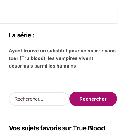
La série :
Ayant trouvé un substitut pour se nourrir sans
tuer (Tru:blood), les vampires vivent
désormais parmi les humains
R
e
c
h
e
Vos sujets favoris sur True Blood
r