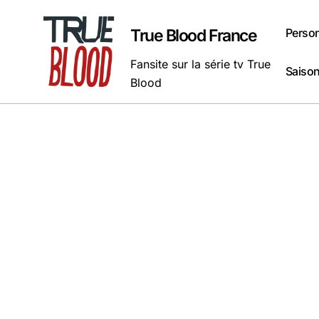
Passer
au
Perso
True Blood France
contenu
Fansite sur la série tv True
Saison
Blood