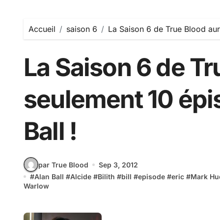
Accueil
saison 6
La Saison 6 de True Blood aur
La Saison 6 de Tr
seulement 10 épi
Ball !
par True Blood
Sep 3, 2012
#
Alan Ball
#
Alcide
#
Bilith
#
bill
#
episode
#
eric
#
Mark Hu
Warlow