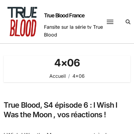
Passer
au
True Blood France
contenu
Fansite sur la série tv True
Blood
4×06
Accueil
4×06
True Blood, S4 épisode 6 : I Wish I
Was the Moon , vos réactions !