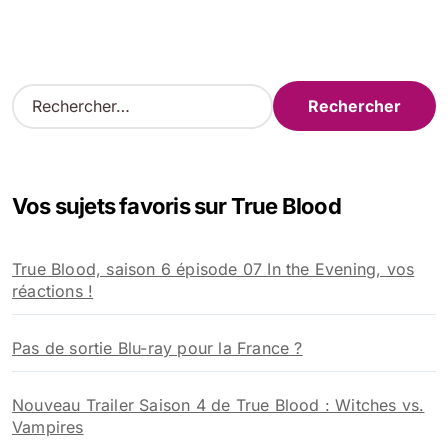
R
e
c
h
e
Vos sujets favoris sur True Blood
r
c
h
True Blood, saison 6 épisode 07 In the Evening, vos
e
réactions !
r
:
Pas de sortie Blu-ray pour la France ?
Nouveau Trailer Saison 4 de True Blood : Witches vs.
Vampires