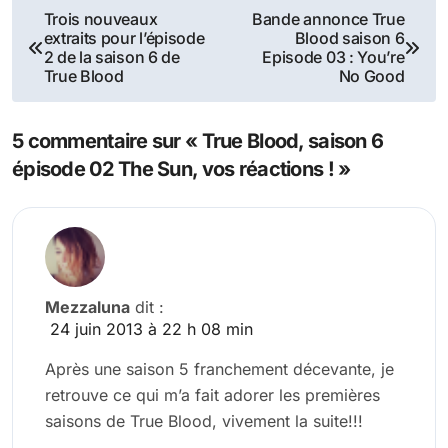
Navigation
Trois nouveaux
Bande annonce True
extraits pour l’épisode
Blood saison 6
de
2 de la saison 6 de
Episode 03 : You’re
True Blood
No Good
l’article
5 commentaire sur « True Blood, saison 6
épisode 02 The Sun, vos réactions ! »
Mezzaluna
dit :
24 juin 2013 à 22 h 08 min
Après une saison 5 franchement décevante, je
retrouve ce qui m’a fait adorer les premières
saisons de True Blood, vivement la suite!!!