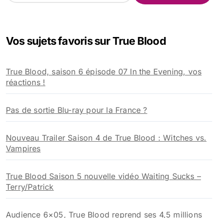
c
h
e
Vos sujets favoris sur True Blood
r
c
h
True Blood, saison 6 épisode 07 In the Evening, vos
e
réactions !
r
:
Pas de sortie Blu-ray pour la France ?
Nouveau Trailer Saison 4 de True Blood : Witches vs.
Vampires
True Blood Saison 5 nouvelle vidéo Waiting Sucks –
Terry/Patrick
Audience 6×05, True Blood reprend ses 4,5 millions