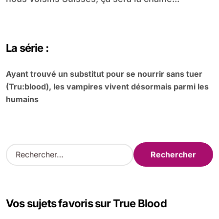
La série :
Ayant trouvé un substitut pour se nourrir sans tuer
(Tru:blood), les vampires vivent désormais parmi les
humains
R
e
c
h
e
Vos sujets favoris sur True Blood
r
c