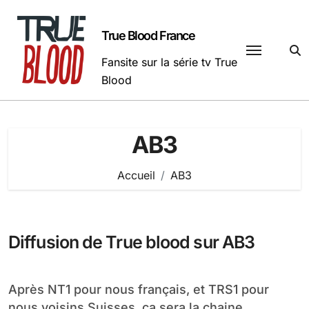
Passer
au
True Blood France
contenu
Fansite sur la série tv True
Blood
AB3
Accueil
AB3
Diffusion de True blood sur AB3
Après NT1 pour nous français, et TRS1 pour
nous voisins Suisses, ça sera la chaine...