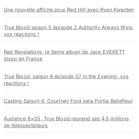
h
Une nouvelle affiche pour Red Hill avec Ryan Kwanten
e
r
True Blood saison 5 épisode 2 Authority Always Wins,
:
vos réactions !
Red Revelations, le 3eme album de Jace EVERETT
dispo en France
True Blood, saison 6 épisode 07 In the Evening, vos
réactions !
Casting Saison 4, Courtney Ford sera Portia Bellefleur
Audience 6×05, True Blood reprend ses 4,5 millions
de téléspectateurs