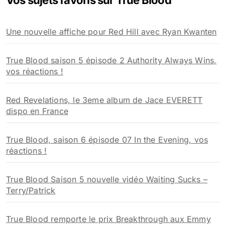
Vos sujets favoris sur True Blood
c
h
Une nouvelle affiche pour Red Hill avec Ryan Kwanten
e
r
True Blood saison 5 épisode 2 Authority Always Wins,
:
vos réactions !
Red Revelations, le 3eme album de Jace EVERETT
dispo en France
True Blood, saison 6 épisode 07 In the Evening, vos
réactions !
True Blood Saison 5 nouvelle vidéo Waiting Sucks –
Terry/Patrick
True Blood remporte le prix Breakthrough aux Emmy