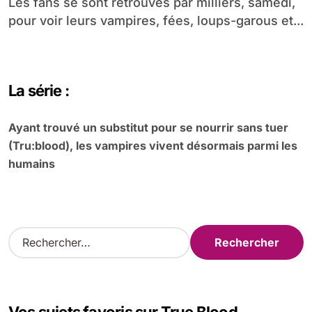
Les fans se sont retrouvés par milliers, samedi,
pour voir leurs vampires, fées, loups-garous et...
La série :
Ayant trouvé un substitut pour se nourrir sans tuer
(Tru:blood), les vampires vivent désormais parmi les
humains
R
e
c
h
e
r