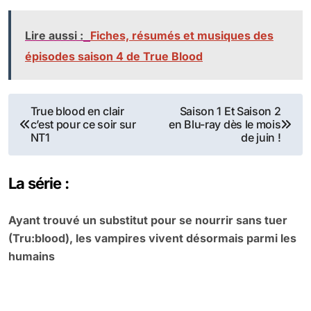
Lire aussi :
Fiches, résumés et musiques des
épisodes saison 4 de True Blood
Navigation
True blood en clair
Saison 1 Et Saison 2
c’est pour ce soir sur
en Blu-ray dès le mois
de
NT1
de juin !
l’article
La série :
Ayant trouvé un substitut pour se nourrir sans tuer
(Tru:blood), les vampires vivent désormais parmi les
humains