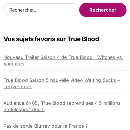
R
e
c
h
e
Vos sujets favoris sur True Blood
r
c
h
Nouveau Trailer Saison 4 de True Blood : Witches vs.
e
Vampires
r
:
True Blood Saison 5 nouvelle vidéo Waiting Sucks –
Terry/Patrick
Audience 6×05, True Blood reprend ses 4,5 millions
de téléspectateurs
Pas de sortie Blu-ray pour la France ?