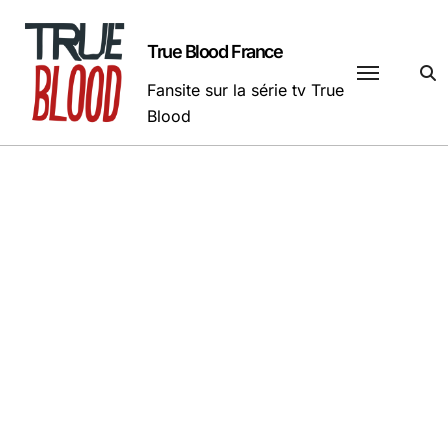
Passer
au
True Blood France
contenu
Fansite sur la série tv True
Blood