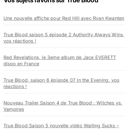
Vos sujets favoris sur True Blood
c
h
Une nouvelle affiche pour Red Hill avec Ryan Kwanten
e
r
True Blood saison 5 épisode 2 Authority Always Wins,
:
vos réactions !
Red Revelations, le 3eme album de Jace EVERETT
dispo en France
True Blood, saison 6 épisode 07 In the Evening, vos
réactions !
Nouveau Trailer Saison 4 de True Blood : Witches vs.
Vampires
True Blood Saison 5 nouvelle vidéo Waiting Sucks –