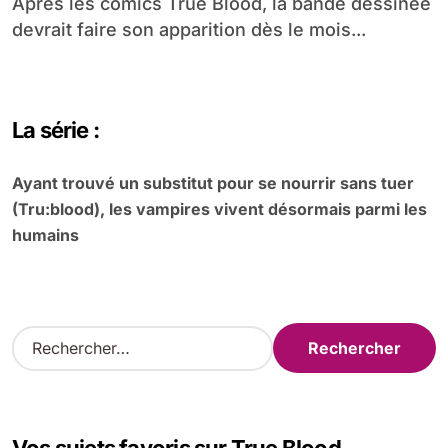
Après les comics True Blood, la bande dessinée
devrait faire son apparition dès le mois...
La série :
Ayant trouvé un substitut pour se nourrir sans tuer
(Tru:blood), les vampires vivent désormais parmi les
humains
R
e
c
h
e
r