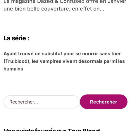
Le magazine Dazed & Confused offre en Janvier
une bien belle couverture, en effet on...
La série :
Ayant trouvé un substitut pour se nourrir sans tuer
(Tru:blood), les vampires vivent désormais parmi les
humains
R
e
c
h
e
r