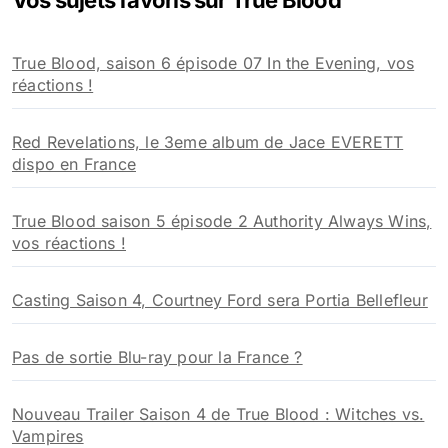
Vos sujets favoris sur True Blood
c
h
True Blood, saison 6 épisode 07 In the Evening, vos
e
réactions !
r
:
Red Revelations, le 3eme album de Jace EVERETT
dispo en France
True Blood saison 5 épisode 2 Authority Always Wins,
vos réactions !
Casting Saison 4, Courtney Ford sera Portia Bellefleur
Pas de sortie Blu-ray pour la France ?
Nouveau Trailer Saison 4 de True Blood : Witches vs.
Vampires