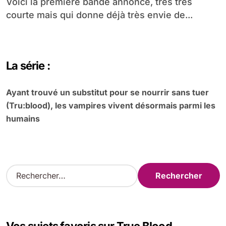
Voici la première bande annonce, très très
courte mais qui donne déjà très envie de...
La série :
Ayant trouvé un substitut pour se nourrir sans tuer
(Tru:blood), les vampires vivent désormais parmi les
humains
R
e
c
h
e
r