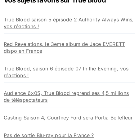
Vos sujets favoris sur True Blood
c
h
True Blood saison 5 épisode 2 Authority Always Wins,
e
vos réactions !
r
:
Red Revelations, le 3eme album de Jace EVERETT
dispo en France
True Blood, saison 6 épisode 07 In the Evening, vos
réactions !
Audience 6×05, True Blood reprend ses 4,5 millions
de téléspectateurs
Casting Saison 4, Courtney Ford sera Portia Bellefleur
Pas de sortie Blu-ray pour la France ?