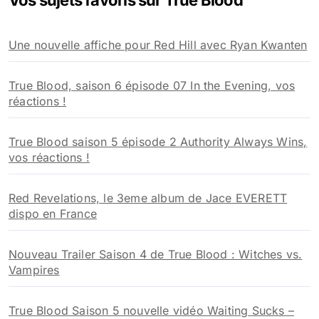
Vos sujets favoris sur True Blood
c
h
Une nouvelle affiche pour Red Hill avec Ryan Kwanten
e
r
True Blood, saison 6 épisode 07 In the Evening, vos
:
réactions !
True Blood saison 5 épisode 2 Authority Always Wins,
vos réactions !
Red Revelations, le 3eme album de Jace EVERETT
dispo en France
Nouveau Trailer Saison 4 de True Blood : Witches vs.
Vampires
True Blood Saison 5 nouvelle vidéo Waiting Sucks –