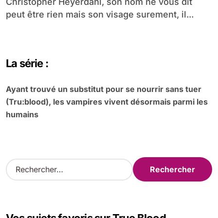
Christopher Heyerdahl, son nom ne vous dit
peut être rien mais son visage surement, il...
La série :
Ayant trouvé un substitut pour se nourrir sans tuer
(Tru:blood), les vampires vivent désormais parmi les
humains
R
e
c
h
e
r