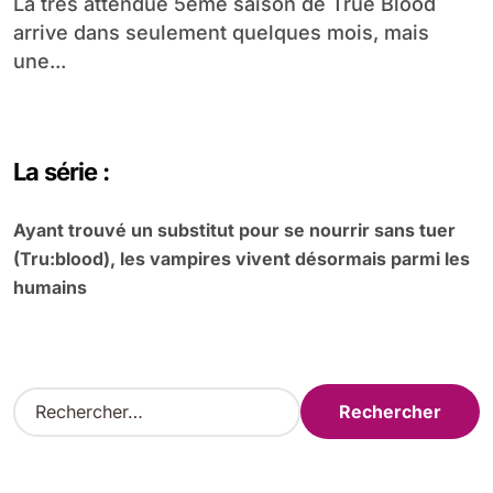
La très attendue 5eme saison de True Blood
arrive dans seulement quelques mois, mais
une...
La série :
Ayant trouvé un substitut pour se nourrir sans tuer
(Tru:blood), les vampires vivent désormais parmi les
humains
R
e
c
h