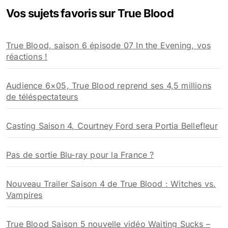
e
Vos sujets favoris sur True Blood
r
c
h
True Blood, saison 6 épisode 07 In the Evening, vos
e
réactions !
r
:
Audience 6×05, True Blood reprend ses 4,5 millions
de téléspectateurs
Casting Saison 4, Courtney Ford sera Portia Bellefleur
Pas de sortie Blu-ray pour la France ?
Nouveau Trailer Saison 4 de True Blood : Witches vs.
Vampires
True Blood Saison 5 nouvelle vidéo Waiting Sucks –