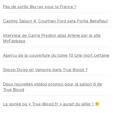
h
e
Vos sujets favoris sur True Blood
r
c
h
Nouveau Trailer Saison 4 de True Blood : Witches vs.
e
Vampires
r
:
True Blood Saison 5 nouvelle vidéo Waiting Sucks –
Terry/Patrick
Audience 6×05, True Blood reprend ses 4,5 millions
de téléspectateurs
Pas de sortie Blu-ray pour la France ?
Casting Saison 4, Courtney Ford sera Portia Bellefleur