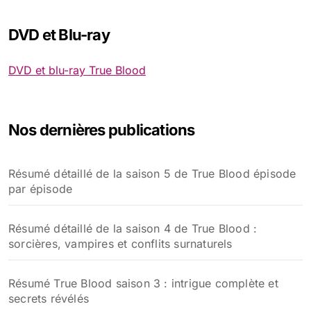
Interview de Carrie Preston alias Arlene par le site
MyFanbase
Aperçu de la couverture du tome 10 Une mort certaine
Snoop Dogg en Vampire dans True Blood ?
Deux nouvelles vidéos promos pour la saison 6 de
True Blood
La soirée où « True-Blood.fr » aurait du alller !
DVD et Blu-ray
DVD et blu-ray True Blood