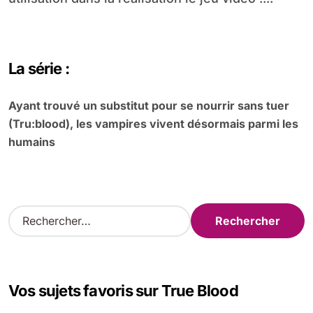
La série :
Ayant trouvé un substitut pour se nourrir sans tuer
(Tru:blood), les vampires vivent désormais parmi les
humains
R
e
c
h
e
Vos sujets favoris sur True Blood
r
c