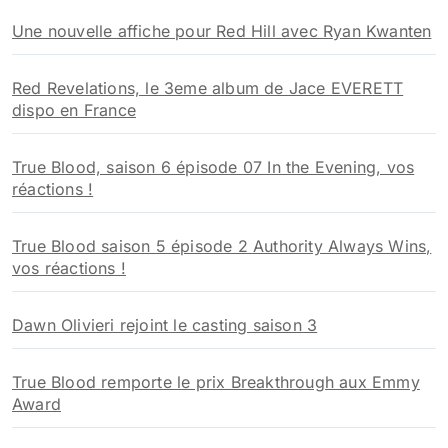
h
Une nouvelle affiche pour Red Hill avec Ryan Kwanten
e
r
Red Revelations, le 3eme album de Jace EVERETT
:
dispo en France
True Blood, saison 6 épisode 07 In the Evening, vos
réactions !
True Blood saison 5 épisode 2 Authority Always Wins,
vos réactions !
Dawn Olivieri rejoint le casting saison 3
True Blood remporte le prix Breakthrough aux Emmy
Award