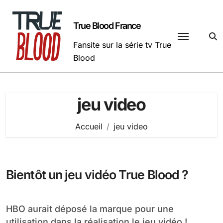
Passer
au
True Blood France
contenu
Fansite sur la série tv True
Blood
jeu video
Accueil
jeu video
Bientôt un jeu vidéo True Blood ?
HBO aurait déposé la marque pour une
utilisation dans la réalisation le jeu vidéo !...