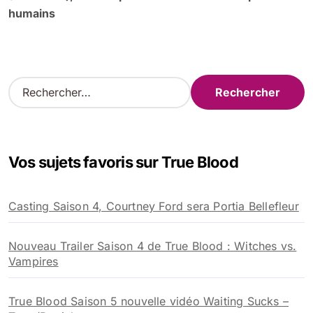
humains
R
e
c
h
e
Vos sujets favoris sur True Blood
r
c
h
Casting Saison 4, Courtney Ford sera Portia Bellefleur
e
r
Nouveau Trailer Saison 4 de True Blood : Witches vs.
:
Vampires
True Blood Saison 5 nouvelle vidéo Waiting Sucks –