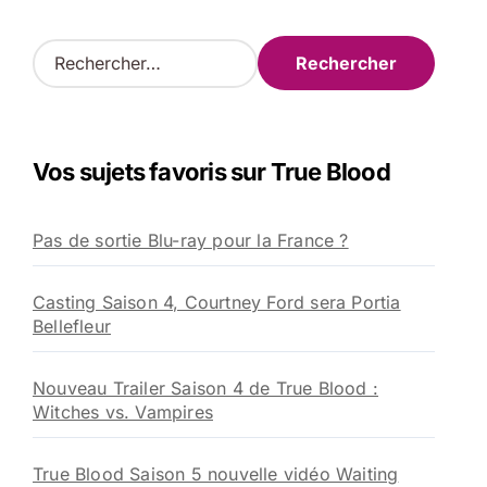
R
e
c
h
e
Vos sujets favoris sur True Blood
r
c
h
Pas de sortie Blu-ray pour la France ?
e
r
Casting Saison 4, Courtney Ford sera Portia
:
Bellefleur
Nouveau Trailer Saison 4 de True Blood :
Witches vs. Vampires
True Blood Saison 5 nouvelle vidéo Waiting