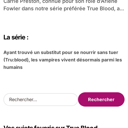
Carrie Preston, connue pour son rôle d’Arlene
Fowler dans notre série préférée True Blood, a...
La série :
Ayant trouvé un substitut pour se nourrir sans tuer
(Tru:blood), les vampires vivent désormais parmi les
humains
R
e
c
h
e
r