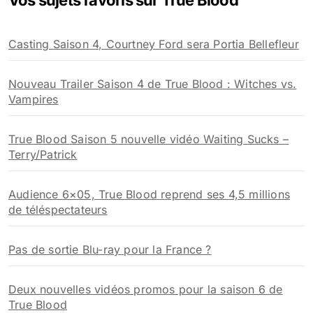
Vos sujets favoris sur True Blood
c
h
Casting Saison 4, Courtney Ford sera Portia Bellefleur
e
r
Nouveau Trailer Saison 4 de True Blood : Witches vs.
:
Vampires
True Blood Saison 5 nouvelle vidéo Waiting Sucks –
Terry/Patrick
Audience 6×05, True Blood reprend ses 4,5 millions
de téléspectateurs
Pas de sortie Blu-ray pour la France ?
Deux nouvelles vidéos promos pour la saison 6 de
True Blood