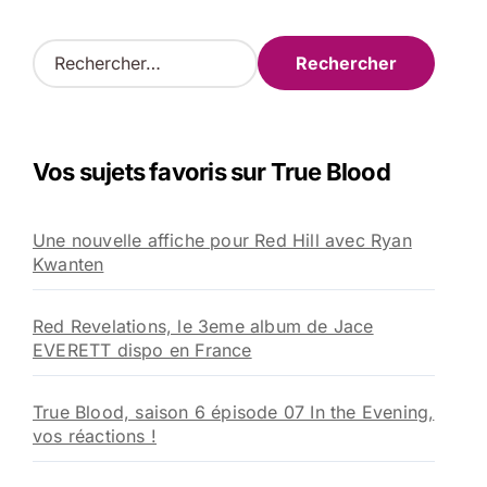
R
e
c
h
e
Vos sujets favoris sur True Blood
r
c
h
Une nouvelle affiche pour Red Hill avec Ryan
e
Kwanten
r
:
Red Revelations, le 3eme album de Jace
EVERETT dispo en France
True Blood, saison 6 épisode 07 In the Evening,
vos réactions !