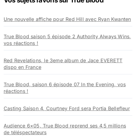
Vos sujets favoris sur True Blood
c
h
Une nouvelle affiche pour Red Hill avec Ryan Kwanten
e
r
True Blood saison 5 épisode 2 Authority Always Wins,
:
vos réactions !
Red Revelations, le 3eme album de Jace EVERETT
dispo en France
True Blood, saison 6 épisode 07 In the Evening, vos
réactions !
Casting Saison 4, Courtney Ford sera Portia Bellefleur
Audience 6×05, True Blood reprend ses 4,5 millions
de téléspectateurs