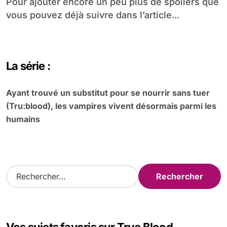
Pour ajouter encore un peu plus de spoilers que
vous pouvez déjà suivre dans l’article...
La série :
Ayant trouvé un substitut pour se nourrir sans tuer
(Tru:blood), les vampires vivent désormais parmi les
humains
R
e
c
h
e
r