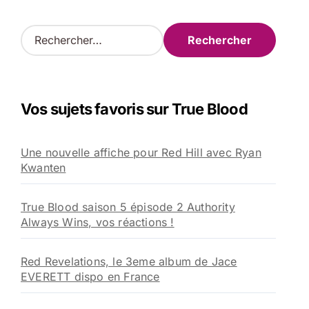
R
e
c
h
e
Vos sujets favoris sur True Blood
r
c
h
Une nouvelle affiche pour Red Hill avec Ryan
e
Kwanten
r
:
True Blood saison 5 épisode 2 Authority
Always Wins, vos réactions !
Red Revelations, le 3eme album de Jace
EVERETT dispo en France