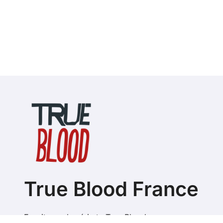
True Blood France
Fansite sur la série tv True Blood