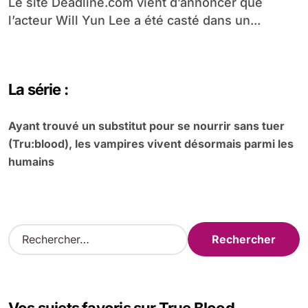
Le site Deadline.com vient d’annoncer que
l’acteur Will Yun Lee a été casté dans un...
La série :
Ayant trouvé un substitut pour se nourrir sans tuer
(Tru:blood), les vampires vivent désormais parmi les
humains
R
e
c
h
e
r