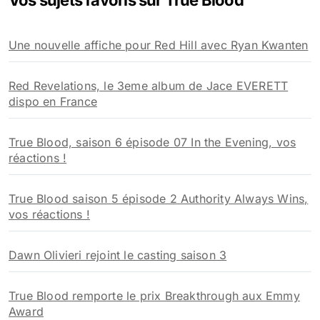
Vos sujets favoris sur True Blood
c
h
Une nouvelle affiche pour Red Hill avec Ryan Kwanten
e
r
Red Revelations, le 3eme album de Jace EVERETT
:
dispo en France
True Blood, saison 6 épisode 07 In the Evening, vos
réactions !
True Blood saison 5 épisode 2 Authority Always Wins,
vos réactions !
Dawn Olivieri rejoint le casting saison 3
True Blood remporte le prix Breakthrough aux Emmy
Award