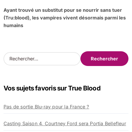
Ayant trouvé un substitut pour se nourrir sans tuer
(Tru:blood), les vampires vivent désormais parmi les
humains
R
e
c
h
e
Vos sujets favoris sur True Blood
r
c
h
Pas de sortie Blu-ray pour la France ?
e
r
Casting Saison 4, Courtney Ford sera Portia Bellefleur
: