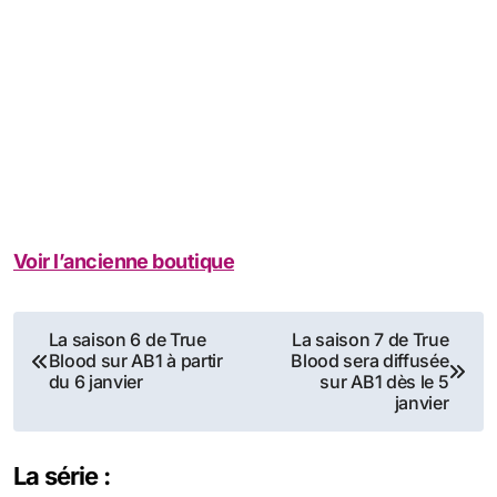
Voir l’ancienne boutique
Navigation
La saison 6 de True
La saison 7 de True
Blood sur AB1 à partir
Blood sera diffusée
de
du 6 janvier
sur AB1 dès le 5
janvier
l’article
La série :