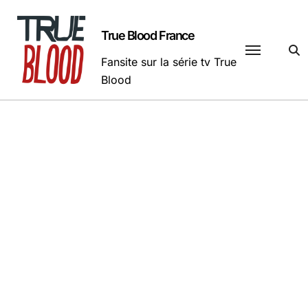
Passer
au
True Blood France
contenu
Fansite sur la série tv True
Blood