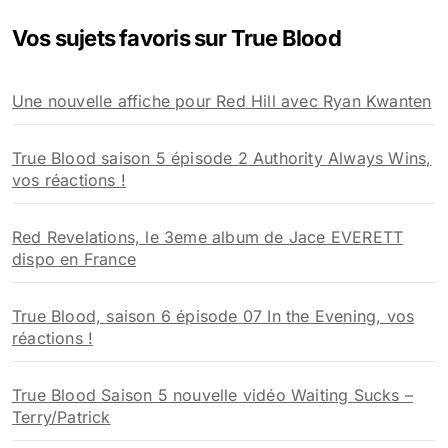
e
Vos sujets favoris sur True Blood
r
c
h
Une nouvelle affiche pour Red Hill avec Ryan Kwanten
e
r
True Blood saison 5 épisode 2 Authority Always Wins,
:
vos réactions !
Red Revelations, le 3eme album de Jace EVERETT
dispo en France
True Blood, saison 6 épisode 07 In the Evening, vos
réactions !
True Blood Saison 5 nouvelle vidéo Waiting Sucks –
Terry/Patrick