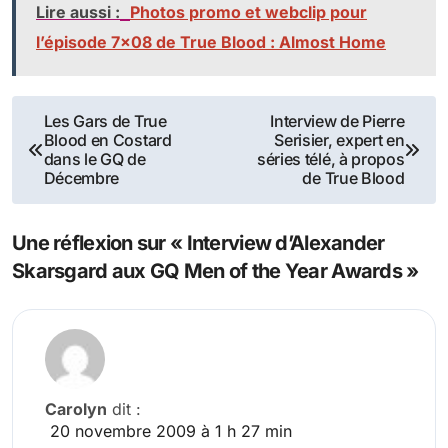
Lire aussi :
Photos promo et webclip pour
l’épisode 7×08 de True Blood : Almost Home
Navigation
Les Gars de True
Interview de Pierre
Blood en Costard
Serisier, expert en
de
dans le GQ de
séries télé, à propos
Décembre
de True Blood
l’article
Une réflexion sur « Interview d’Alexander
Skarsgard aux GQ Men of the Year Awards »
Carolyn
dit :
20 novembre 2009 à 1 h 27 min