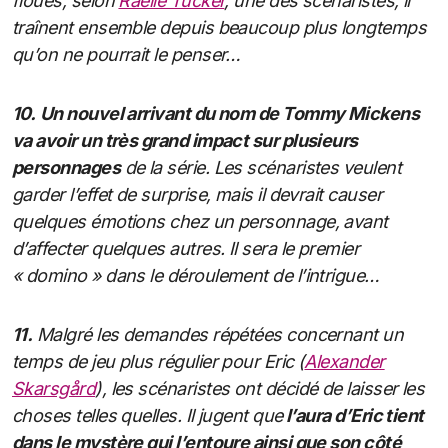
floues, selon
Raelle Tucker
, une des scénaristes, il
traînent ensemble depuis beaucoup plus longtemps
qu’on ne pourrait le penser…
10.
Un nouvel arrivant du nom de Tommy Mickens
va avoir un très grand impact sur plusieurs
personnages
de la série. Les scénaristes veulent
garder l’effet de surprise, mais il devrait causer
quelques émotions chez un personnage, avant
d’affecter quelques autres. Il sera le premier
« domino »
dans le déroulement de l’intrigue…
11.
Malgré les demandes répétées concernant un
temps de jeu plus régulier pour Eric (
Alexander
Skarsgård
), les scénaristes ont décidé de laisser les
choses telles quelles. Il jugent que
l’aura d’Eric tient
dans le mystère qui l’entoure ainsi que son côté