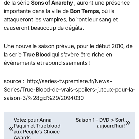
de la série
Sons of Anarchy
, auront une présence
importante dans la ville de
Bon Temps
, où ils
attaqueront les vampires, boiront leur sang et
causeront beaucoup de dégâts.
Une nouvelle saison prévue, pour le début 2010, de
la série
True Blood
qui s’avère être riche en
évènements et rebondissements !
source : http://series-tv.premiere.fr/News-
Series/True-Blood-de-vrais-spoilers-juteux-pour-la-
saison-3/%28gid%29/2094030
Navigation
Votez pour Anna
Saison 1 – DVD > Sorti
Paquin et True blood
aujourd’hui !
de
aux People’s Choice
Awards