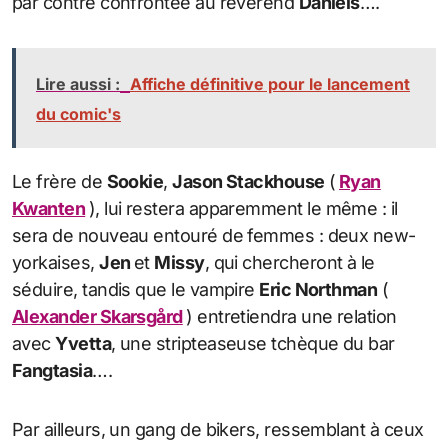
par contre confrontée au révérend
Daniels
….
Lire aussi :
Affiche définitive pour le lancement
du comic's
Le frère de
Sookie
,
Jason Stackhouse
(
Ryan
Kwanten
), lui restera apparemment le même : il
sera de nouveau entouré de femmes : deux new-
yorkaises,
Jen
et
Missy
, qui chercheront à le
séduire, tandis que le vampire
Eric Northman
(
Alexander Skarsgård
) entretiendra une relation
avec
Yvetta
, une stripteaseuse tchèque du bar
Fangtasia
….
Par ailleurs, un gang de bikers, ressemblant à ceux