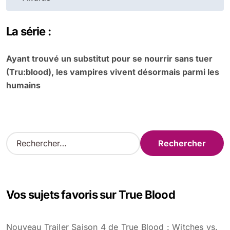
l’article
La série :
Ayant trouvé un substitut pour se nourrir sans tuer
(Tru:blood), les vampires vivent désormais parmi les
humains
R
e
c
h
e
Vos sujets favoris sur True Blood
r
c
h
Nouveau Trailer Saison 4 de True Blood : Witches vs.
e