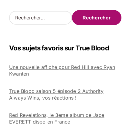
R
e
c
h
e
Vos sujets favoris sur True Blood
r
c
h
Une nouvelle affiche pour Red Hill avec Ryan
e
Kwanten
r
:
True Blood saison 5 épisode 2 Authority
Always Wins, vos réactions !
Red Revelations, le 3eme album de Jace
EVERETT dispo en France