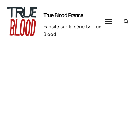
Passer
au
True Blood France
contenu
Fansite sur la série tv True
Blood