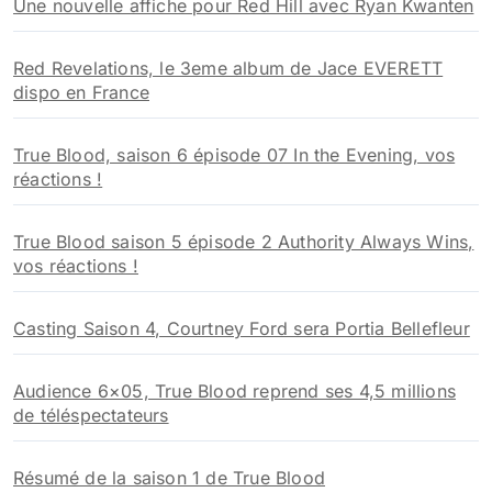
Une nouvelle affiche pour Red Hill avec Ryan Kwanten
e
r
Red Revelations, le 3eme album de Jace EVERETT
:
dispo en France
True Blood, saison 6 épisode 07 In the Evening, vos
réactions !
True Blood saison 5 épisode 2 Authority Always Wins,
vos réactions !
Casting Saison 4, Courtney Ford sera Portia Bellefleur
Audience 6×05, True Blood reprend ses 4,5 millions
de téléspectateurs
Résumé de la saison 1 de True Blood