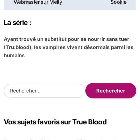
de
Webmaster sur Melty
Sookie
l’article
La série :
Ayant trouvé un substitut pour se nourrir sans tuer
(Tru:blood), les vampires vivent désormais parmi les
humains
R
e
c
h
e
Vos sujets favoris sur True Blood
r
c
h