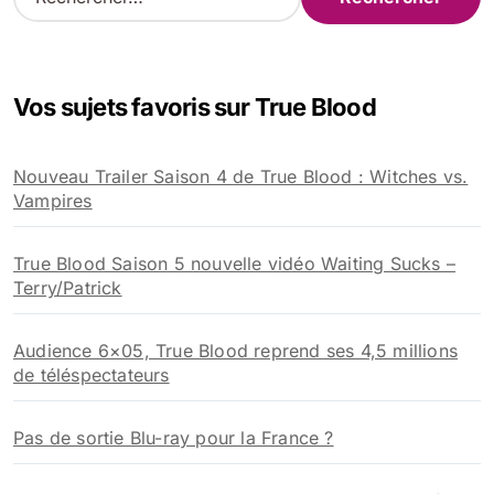
e
c
h
e
Vos sujets favoris sur True Blood
r
c
h
Nouveau Trailer Saison 4 de True Blood : Witches vs.
e
Vampires
r
:
True Blood Saison 5 nouvelle vidéo Waiting Sucks –
Terry/Patrick
Audience 6×05, True Blood reprend ses 4,5 millions
de téléspectateurs
Pas de sortie Blu-ray pour la France ?