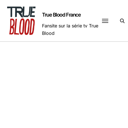
Passer
au
True Blood France
contenu
Fansite sur la série tv True
Blood