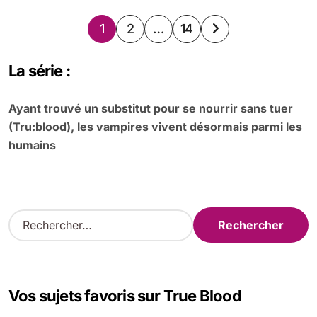
Pagination
1
2
…
14
des
La série :
publications
Ayant trouvé un substitut pour se nourrir sans tuer
(Tru:blood), les vampires vivent désormais parmi les
humains
R
e
c
h
e
Vos sujets favoris sur True Blood
r
c