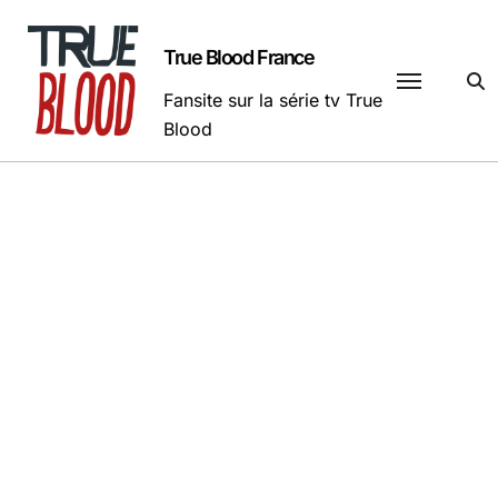
Passer
au
True Blood France
contenu
Fansite sur la série tv True
Blood