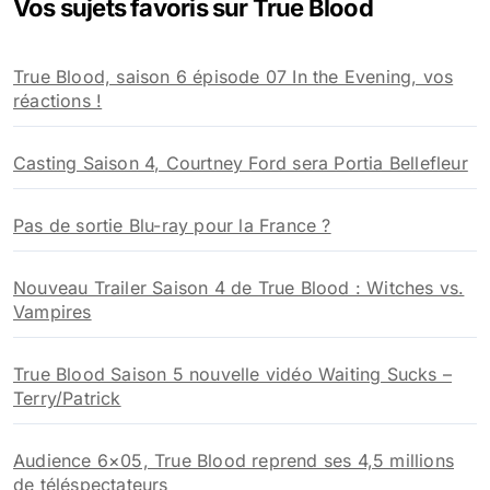
Vos sujets favoris sur True Blood
r
c
h
True Blood, saison 6 épisode 07 In the Evening, vos
e
réactions !
r
:
Casting Saison 4, Courtney Ford sera Portia Bellefleur
Pas de sortie Blu-ray pour la France ?
Nouveau Trailer Saison 4 de True Blood : Witches vs.
Vampires
True Blood Saison 5 nouvelle vidéo Waiting Sucks –
Terry/Patrick
Audience 6×05, True Blood reprend ses 4,5 millions
de téléspectateurs