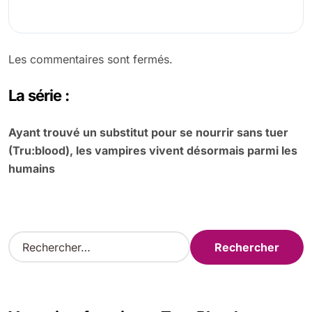
Les commentaires sont fermés.
La série :
Ayant trouvé un substitut pour se nourrir sans tuer
(Tru:blood), les vampires vivent désormais parmi les
humains
R
e
c
h
e