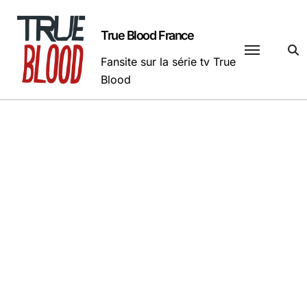
Passer
au
True Blood France
contenu
Fansite sur la série tv True
Blood