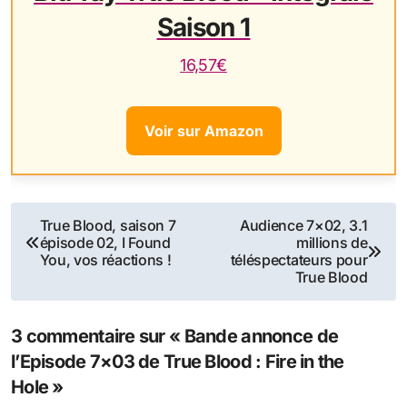
Saison 1
16,57€
Voir sur Amazon
Navigation
True Blood, saison 7
Audience 7×02, 3.1
épisode 02, I Found
millions de
de
You, vos réactions !
téléspectateurs pour
True Blood
l’article
3 commentaire sur « Bande annonce de
l’Episode 7×03 de True Blood : Fire in the
Hole »