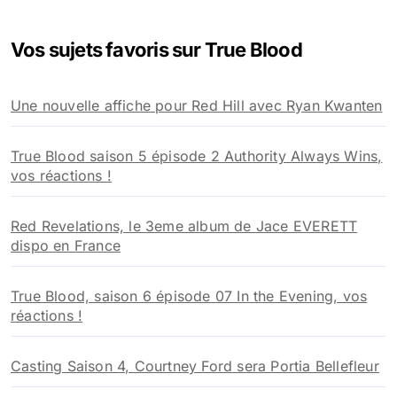
h
e
Vos sujets favoris sur True Blood
r
c
h
Une nouvelle affiche pour Red Hill avec Ryan Kwanten
e
r
True Blood saison 5 épisode 2 Authority Always Wins,
:
vos réactions !
Red Revelations, le 3eme album de Jace EVERETT
dispo en France
True Blood, saison 6 épisode 07 In the Evening, vos
réactions !
Casting Saison 4, Courtney Ford sera Portia Bellefleur