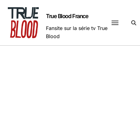
Passer
au
True Blood France
contenu
Fansite sur la série tv True
Blood