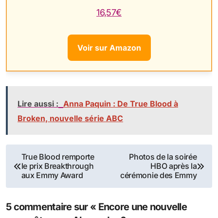
16,57€
Voir sur Amazon
Lire aussi :
Anna Paquin : De True Blood à
Broken, nouvelle série ABC
Navigation
True Blood remporte
Photos de la soirée
le prix Breakthrough
HBO après la
de
aux Emmy Award
cérémonie des Emmy
l’article
5 commentaire sur « Encore une nouvelle