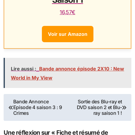
16,57€
Voir sur Amazon
Lire aussi :
Bande annonce épisode 2X10 : New
World in My View
Navigation
Bande Annonce
Sortie des Blu-ray et
Episode 4 saison 3 : 9
DVD saison 2 et Blu-
de
Crimes
ray saison 1 !
l’article
Une réflexion sur « Fiche et résumé de