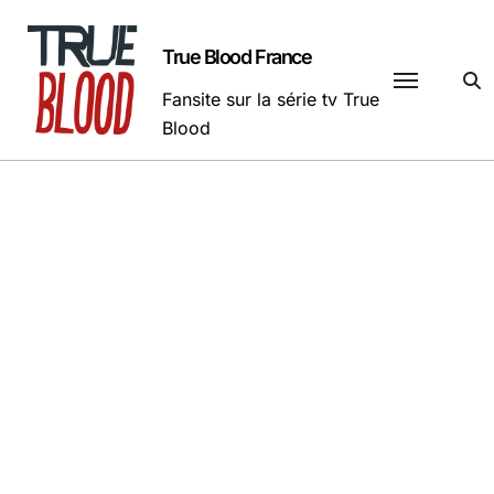
Passer
au
True Blood France
contenu
Fansite sur la série tv True
Blood