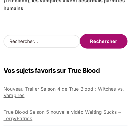
(Tru:blood), les vampires vivent désormais parmi les
humains
R
e
c
h
e
Vos sujets favoris sur True Blood
r
c
h
Nouveau Trailer Saison 4 de True Blood : Witches vs.
e
Vampires
r
:
True Blood Saison 5 nouvelle vidéo Waiting Sucks –
Terry/Patrick