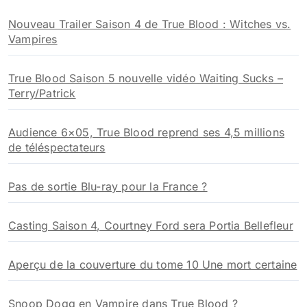
h
Nouveau Trailer Saison 4 de True Blood : Witches vs.
e
Vampires
r
:
True Blood Saison 5 nouvelle vidéo Waiting Sucks –
Terry/Patrick
Audience 6×05, True Blood reprend ses 4,5 millions
de téléspectateurs
Pas de sortie Blu-ray pour la France ?
Casting Saison 4, Courtney Ford sera Portia Bellefleur
Aperçu de la couverture du tome 10 Une mort certaine
Snoop Dogg en Vampire dans True Blood ?