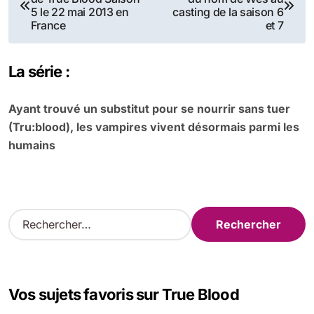
de
5 le 22 mai 2013 en
casting de la saison 6
France
et 7
l’article
La série :
Ayant trouvé un substitut pour se nourrir sans tuer
(Tru:blood), les vampires vivent désormais parmi les
humains
R
e
c
h
e
Vos sujets favoris sur True Blood
r
c