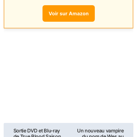
Voir sur Amazon
Navigation
Sortie DVD et Blu-ray
Un nouveau vampire
de True Blood Saison
du nom de Wes au