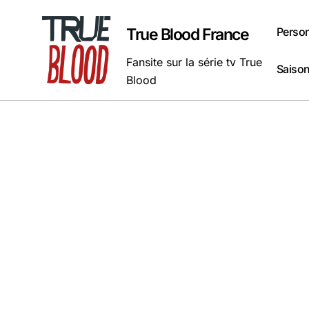
Passer
au
Perso
True Blood France
contenu
Fansite sur la série tv True
Saison
Blood