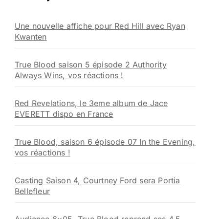
c
h
Une nouvelle affiche pour Red Hill avec Ryan
e
Kwanten
r
:
True Blood saison 5 épisode 2 Authority
Always Wins, vos réactions !
Red Revelations, le 3eme album de Jace
EVERETT dispo en France
True Blood, saison 6 épisode 07 In the Evening,
vos réactions !
Casting Saison 4, Courtney Ford sera Portia
Bellefleur