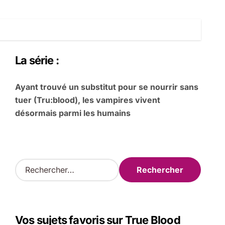
La série :
Ayant trouvé un substitut pour se nourrir sans
tuer (Tru:blood), les vampires vivent
désormais parmi les humains
R
e
c
h
e
Vos sujets favoris sur True Blood
r