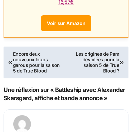
16,57€
Voir sur Amazon
Navigation
Encore deux
Les origines de Pam
nouveaux loups
dévoilées pour la
de
garous pour la saison
saison 5 de True
5 de True Blood
Blood ?
l’article
Une réflexion sur « Battleship avec Alexander
Skarsgard, affiche et bande annonce »