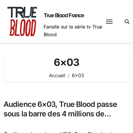
Passer
au
True Blood France
contenu
Fansite sur la série tv True
Blood
6×03
Accueil
6×03
Audience 6×03, True Blood passe
sous la barre des 4 millions de
téléspectateurs