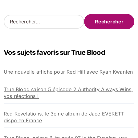
R
e
c
h
e
Vos sujets favoris sur True Blood
r
c
h
Une nouvelle affiche pour Red Hill avec Ryan Kwanten
e
r
True Blood saison 5 épisode 2 Authority Always Wins,
:
vos réactions !
Red Revelations, le 3eme album de Jace EVERETT
dispo en France