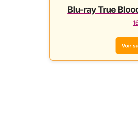
Blu-ray True Blood
1
Voir s