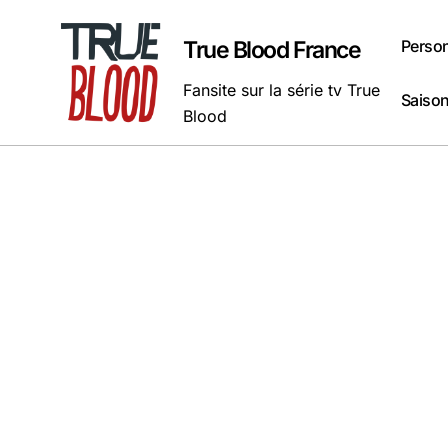
Passer
au
Perso
True Blood France
contenu
Fansite sur la série tv True
Saison
Blood