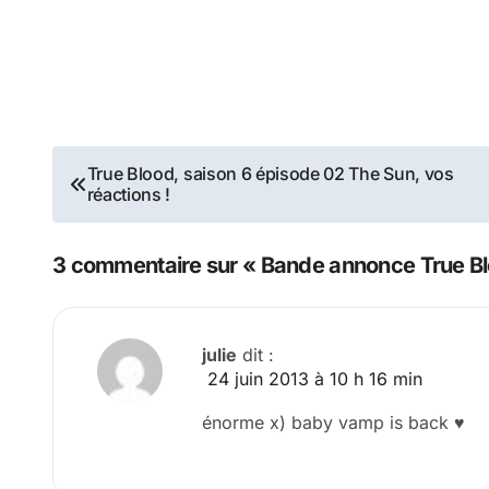
Navigation
True Blood, saison 6 épisode 02 The Sun, vos
réactions !
de
l’article
3 commentaire sur « Bande annonce True Bl
julie
dit :
24 juin 2013 à 10 h 16 min
énorme x) baby vamp is back ♥