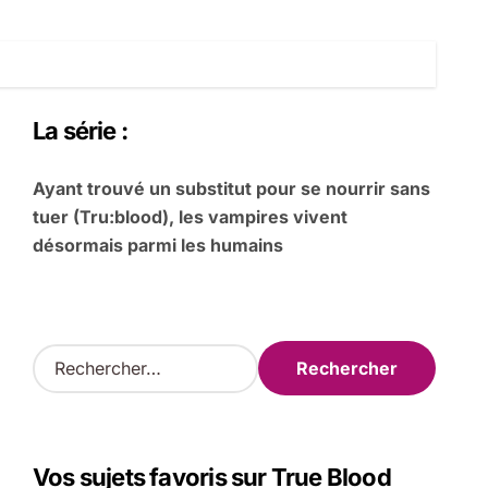
La série :
Ayant trouvé un substitut pour se nourrir sans
tuer (Tru:blood), les vampires vivent
désormais parmi les humains
R
e
c
h
e
Vos sujets favoris sur True Blood
r