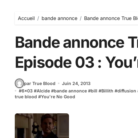
Accueil
bande annonce
Bande annonce True Bl
Bande annonce Tr
Episode 03 : You
par True Blood
Juin 24, 2013
#
6x03
#
Alcide
#
bande annonce
#
bill
#
Billith
#
diffusion
true blood
#
You're No Good