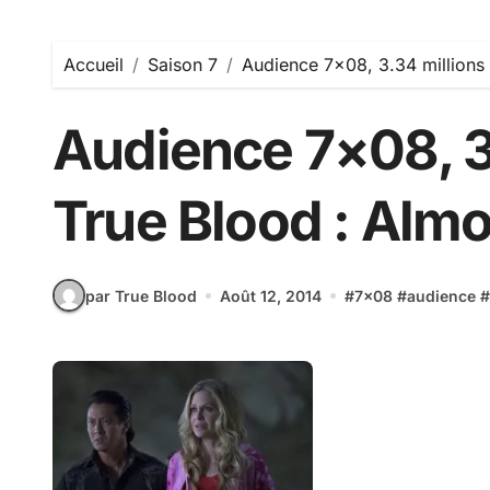
Accueil
Saison 7
Audience 7×08, 3.34 millions
Audience 7×08, 3
True Blood : Alm
par True Blood
Août 12, 2014
#
7x08
#
audience
#