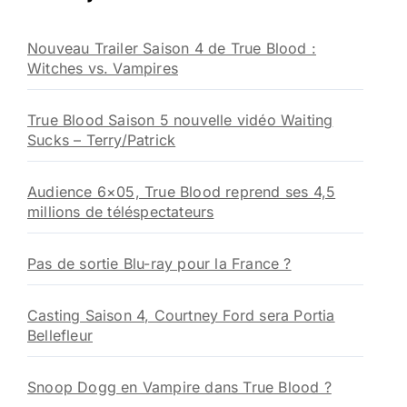
c
h
Nouveau Trailer Saison 4 de True Blood :
e
Witches vs. Vampires
r
:
True Blood Saison 5 nouvelle vidéo Waiting
Sucks – Terry/Patrick
Audience 6×05, True Blood reprend ses 4,5
millions de téléspectateurs
Pas de sortie Blu-ray pour la France ?
Casting Saison 4, Courtney Ford sera Portia
Bellefleur
Snoop Dogg en Vampire dans True Blood ?