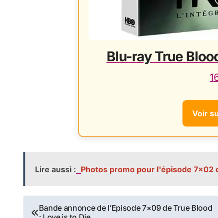
Blu-ray True Blood
1
Voir s
Lire aussi :
Photos promo pour l'épisode 7×02 d
Navigation
Bande annonce de l’Episode 7×09 de True Blood
: Love is to Die