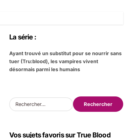
La série :
Ayant trouvé un substitut pour se nourrir sans
tuer (Tru:blood), les vampires vivent
désormais parmi les humains
R
e
c
h
e
Vos sujets favoris sur True Blood
r