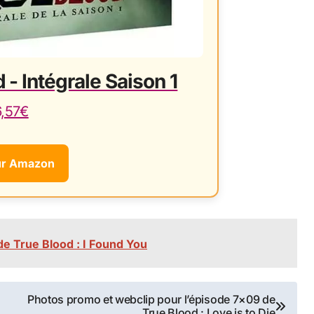
 - Intégrale Saison 1
6,57€
ur Amazon
e True Blood : I Found You
Photos promo et webclip pour l’épisode 7×09 de
True Blood : Love is to Die