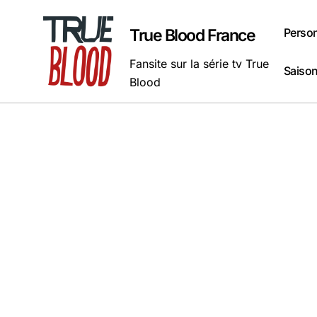
Passer
au
Perso
True Blood France
contenu
Fansite sur la série tv True
Saison
Blood