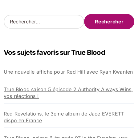
R
e
c
h
e
Vos sujets favoris sur True Blood
r
c
h
Une nouvelle affiche pour Red Hill avec Ryan Kwanten
e
r
True Blood saison 5 épisode 2 Authority Always Wins,
:
vos réactions !
Red Revelations, le 3eme album de Jace EVERETT
dispo en France