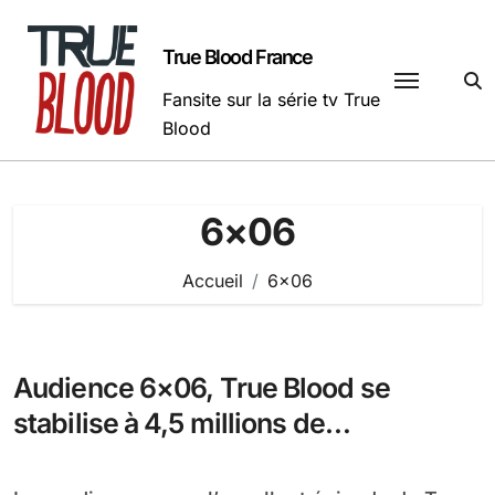
Passer
au
True Blood France
contenu
Fansite sur la série tv True
Blood
6×06
Accueil
6×06
Audience 6×06, True Blood se
stabilise à 4,5 millions de
téléspectateurs