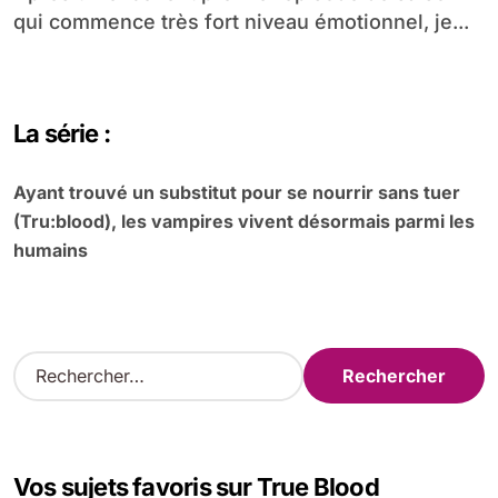
qui commence très fort niveau émotionnel, je...
La série :
Ayant trouvé un substitut pour se nourrir sans tuer
(Tru:blood), les vampires vivent désormais parmi les
humains
R
e
c
h
e
Vos sujets favoris sur True Blood
r