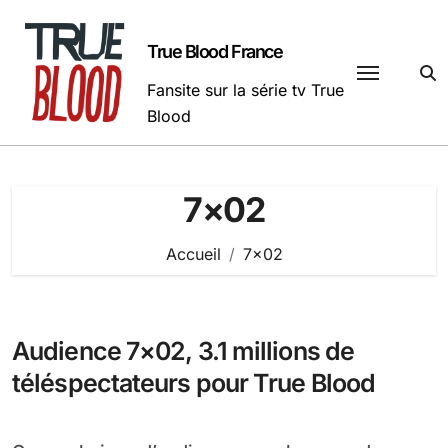
Passer
au
True Blood France
contenu
Fansite sur la série tv True
Blood
7×02
Accueil
7×02
Audience 7×02, 3.1 millions de
téléspectateurs pour True Blood