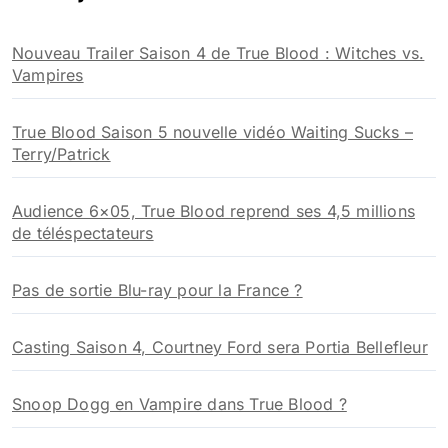
c
h
Nouveau Trailer Saison 4 de True Blood : Witches vs.
e
Vampires
r
:
True Blood Saison 5 nouvelle vidéo Waiting Sucks –
Terry/Patrick
Audience 6×05, True Blood reprend ses 4,5 millions
de téléspectateurs
Pas de sortie Blu-ray pour la France ?
Casting Saison 4, Courtney Ford sera Portia Bellefleur
Snoop Dogg en Vampire dans True Blood ?