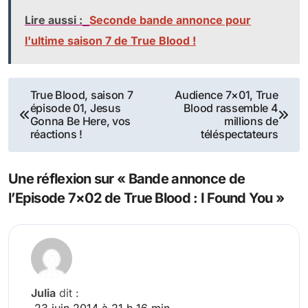
Lire aussi :
Seconde bande annonce pour
l'ultime saison 7 de True Blood !
Navigation
True Blood, saison 7
Audience 7×01, True
épisode 01, Jesus
Blood rassemble 4
de
Gonna Be Here, vos
millions de
réactions !
téléspectateurs
l’article
Une réflexion sur « Bande annonce de
l’Episode 7×02 de True Blood : I Found You »
Julia
dit :
23 juin 2014 à 21 h 16 min