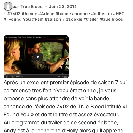
par True Blood
Juin 23, 2014
#
7x02
#
Alcide
#
Arlene
#
bande annonce
#
diffusion
#
HBO
#
I Found You
#
Pam
#
saison 7
#
sookie
#
trailer
#
true blood
Après un excellent premier épisode de saison 7 qui
commence très fort niveau émotionnel, je vous
propose sans plus attendre de voir la bande
annonce de l’épisode 7×02 de True Blood intitulé « I
Found You » et dont le titre est assez évocateur.
Au programme du trailer de ce second épisode,
Andy est à la recherche d’Holly alors qu’il apprend