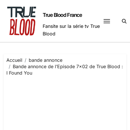
Passer
au
True Blood France
contenu
Fansite sur la série tv True
Blood
Accueil
bande annonce
Bande annonce de l’Episode 7×02 de True Blood :
I Found You