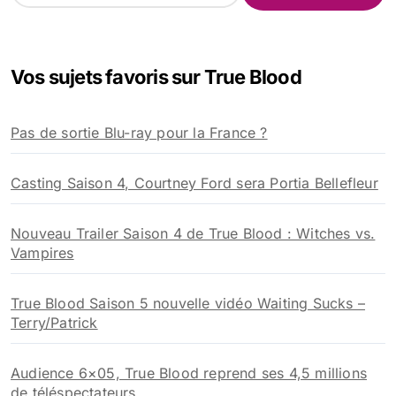
c
h
e
Vos sujets favoris sur True Blood
r
c
h
Pas de sortie Blu-ray pour la France ?
e
r
Casting Saison 4, Courtney Ford sera Portia Bellefleur
:
Nouveau Trailer Saison 4 de True Blood : Witches vs.
Vampires
True Blood Saison 5 nouvelle vidéo Waiting Sucks –
Terry/Patrick
Audience 6×05, True Blood reprend ses 4,5 millions
de téléspectateurs