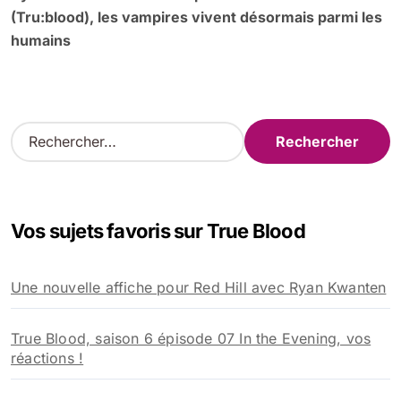
(Tru:blood), les vampires vivent désormais parmi les
humains
R
e
c
h
e
Vos sujets favoris sur True Blood
r
c
h
Une nouvelle affiche pour Red Hill avec Ryan Kwanten
e
r
True Blood, saison 6 épisode 07 In the Evening, vos
:
réactions !