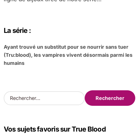
La série :
Ayant trouvé un substitut pour se nourrir sans tuer
(Tru:blood), les vampires vivent désormais parmi les
humains
R
e
c
h
e
Vos sujets favoris sur True Blood
r
c