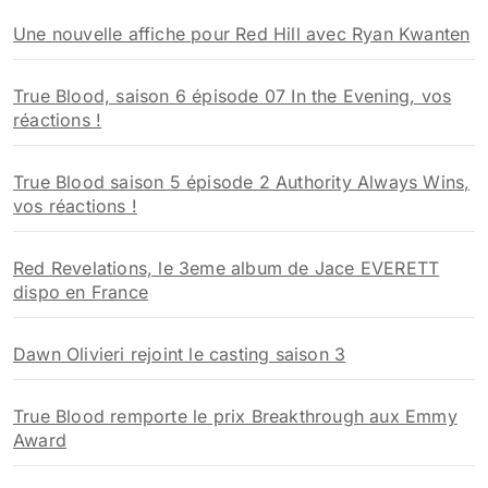
h
Une nouvelle affiche pour Red Hill avec Ryan Kwanten
e
r
True Blood, saison 6 épisode 07 In the Evening, vos
:
réactions !
True Blood saison 5 épisode 2 Authority Always Wins,
vos réactions !
Red Revelations, le 3eme album de Jace EVERETT
dispo en France
Dawn Olivieri rejoint le casting saison 3
True Blood remporte le prix Breakthrough aux Emmy
Award