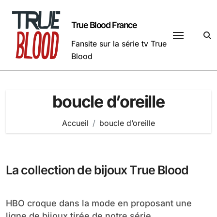
Passer
au
True Blood France
contenu
Fansite sur la série tv True
Blood
boucle d’oreille
Accueil
boucle d’oreille
La collection de bijoux True Blood
HBO croque dans la mode en proposant une
ligne de bijoux tirée de notre série...