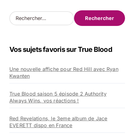
R
e
c
h
e
Vos sujets favoris sur True Blood
r
c
h
Une nouvelle affiche pour Red Hill avec Ryan
e
Kwanten
r
:
True Blood saison 5 épisode 2 Authority
Always Wins, vos réactions !
Red Revelations, le 3eme album de Jace
EVERETT dispo en France